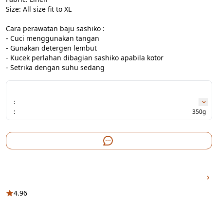
Size: All size fit to XL

Cara perawatan baju sashiko :

- Cuci menggunakan tangan

- ⁠Gunakan detergen lembut

- Kucek perlahan dibagian sashiko apabila kotor

- ⁠Setrika dengan suhu sedang
:
:
350g
4.96