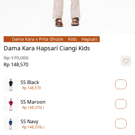
Dama Kara x Prita Ghozie
Kids
Hapsari
Dama Kara Hapsari Ciangi Kids
Rp 179,000
Rp 148,570
SS Black
Rp 148,570
SS Maroon
Rp 148,570
( )
SS Navy
Rp 148,570
( )