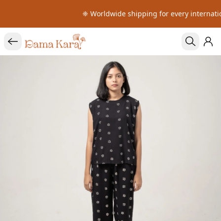
❈ Worldwide shipping for every internatio