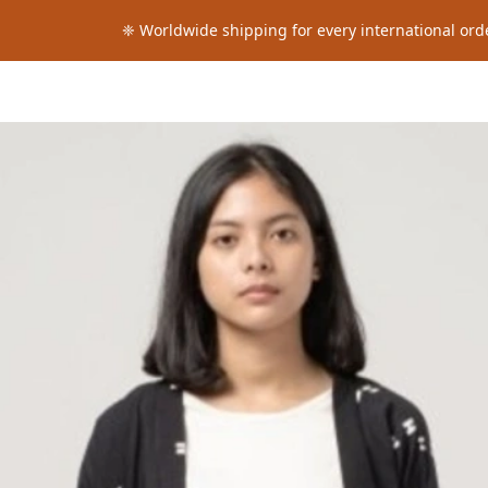
❈ Worldwide shipping for every international order ❈ Wor